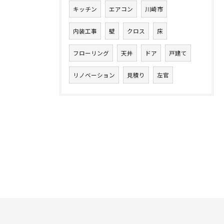
キッチン
エアコン
川崎市
内装工事
壁
クロス
床
フローリング
天井
ドア
戸建て
リノベーション
見積り
左官