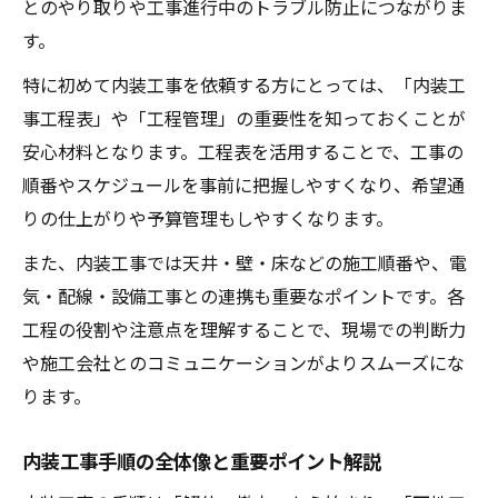
とのやり取りや工事進行中のトラブル防止につながりま
壁と床、内装工事で施工順番を守る理由
す。
内装工事で失敗しない順番のポイントと注
特に初めて内装工事を依頼する方にとっては、「内装工
意
事工程表」や「工程管理」の重要性を知っておくことが
現場別の内装工事天井壁床の進め方の違い
安心材料となります。工程表を活用することで、工事の
快適空間を叶える内装工事工程のコツ
順番やスケジュールを事前に把握しやすくなり、希望通
快適空間を作る内装工事の工程ポイント
りの仕上がりや予算管理もしやすくなります。
内装工事で仕上がりを美しくする工夫とは
また、内装工事では天井・壁・床などの施工順番や、電
デザイン性も重視した内装工事手順の工夫
気・配線・設備工事との連携も重要なポイントです。各
内装工事で快適さを追求するポイント解説
工程の役割や注意点を理解することで、現場での判断力
や施工会社とのコミュニケーションがよりスムーズにな
内装工事の工程ごとに注意すべき点とは
ります。
効率化に役立つ内装工事工程表の活用法
内装工事工程表を使った効率的な管理方法
内装工事手順の全体像と重要ポイント解説
内装工事工程表テンプレートの活用メリッ