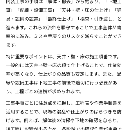
内装工事の手順は「解体・撤去」から始まり、「下地工
ト
事」「配線・設備工事」「天井・壁・床の仕上げ」「建
内装工事の工程表を作成する際の注意点
具・設備の設置」「最終仕上げ」「検査・引き渡し」と
内装工事の工期短縮に役立つ工程表の使い
進みます。これらの流れを順守することで工事全体が効
方
率的に進み、ミスや手戻りのリスクを減らすことができ
内装工事管理を効率化する工程表の作成術
ます。
内装工事の注意点と基礎知識をしっかり確認
特に重要なポイントは、天井・壁・床の施工順番です。
内装工事で失敗しないための注意事項解説
一般的には天井→壁→床の順で仕上げることで、作業効
内装工事の基礎知識を身につけるポイント
率が高くなり、仕上がりの品質も安定します。また、配
内装工事でよくあるトラブルと対処法
線や設備工事は下地工事の前後で適切に行う必要があ
り、工程ごとの連携が求められます。
内装工事依頼前に知っておきたい基礎知識
内装工事工程ごとの注意点を徹底解説
工事手順ごとに注意点を把握し、工程表や作業手順書を
活用することで、現場の混乱や仕上がりのばらつきを防
げます。例えば、解体後の清掃や下地の確認を怠ると、
後工程に影響が出るため、各段階での確認作業が重要で