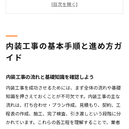
内装工事を始める前の準備と注意事項
基本的な内装工事の工程を正しく理解
内装工事のやり方と効率的な進め方の工夫
工事現場で重視すべき内装工事の流れ
現場で役立つ内装工事の工程管理ポイント
内装工事の基本手順と進め方ガ
内装工事の現場作業手順を分かりやすく解
イド
説
内装工事で現場監督が守るべき基本手順
内装工事の流れと基礎知識を確認しよう
内装工事現場の効率的な進め方と工夫とは
内装工事を成功させるためには、まず全体の流れや基礎
内装工事現場で起こりやすい失敗例と対策
知識を押さえておくことが不可欠です。内装工事の主な
内装工事なら天井・壁・床の順番を解説
流れは、打ち合わせ・プラン作成、見積もり、契約、工
内装工事の天井壁床順番を正しく理解しよ
程表の作成、施工、完了検査、引き渡しという段階に分
う
かれています。これらの各工程を理解することで、業者
なぜ内装工事は天井から始めるべきなのか