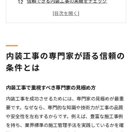
信頼できる内装工事の実績をチェック
内装工事専門家の資格と経験の重要性
安心できる内装工事業者の特徴を解説
口コミから学ぶ内装工事業者信頼度の判断
法
内装工事専門家が選ばれる理由と強み
内装工事の専門家が語る信頼の
業者選びで失敗しない内装工事の秘訣
条件とは
内装工事で信頼できる業者選びの基準
内装工事の専門家が伝授する比較ポイント
内装工事で重視すべき専門家の見極め方
内装工事業者の見積もり内容を徹底解説
内装工事を成功させるためには、専門家の見極めが最重
内装工事で後悔しない契約時の注意点
要です。なぜなら、専門的な知識や技術力が工事の品質
内装工事専門家の選び方で失敗を防ぐ
や安全性を左右するからです。例えば、豊富な施工事例
内装工事の業者比較で納得の選択をする方
を持ち、業界標準の施工管理手法を実践しているかを確
法