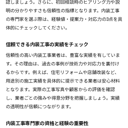
認しましょう。さらに、初回相談時のヒアリング力や説
内装工事ならプロの視点を活かす方法
明の分かりやすさも信頼性の指標となります。内装工事
内装工事のプロが大切にする提案力とは
の専門家を選ぶ際は、経験値・提案力・対応力の3点を具
専門家視点で考える内装工事の進め方
体的にチェックしてください。
内装工事プロの経験を活かしたアドバイス
信頼できる内装工事の実績をチェック
内装工事専門家との打ち合わせのコツ
信頼性の高い内装工事業者は、豊富な実績を有していま
内装工事プロの提案を最大限活用する方法
す。その理由は、過去の事例が技術力や対応力を裏付け
内装工事でプロと協力し理想を実現する
るからです。例えば、住宅リフォームや店舗改装など、
費用の実態を知りたい方へ内装工事解説
用途別の施工実績を具体的に提示できる業者は安心材料
内装工事費用の内訳と適正価格の見極め方
となります。実際の工事写真や顧客からの評価を確認
内装工事専門家が解説する費用対効果の考
し、業者ごとの強みや得意分野を把握しましょう。実績
え方
の透明性が信頼につながります。
内装工事の見積もりを比較する際の注意点
内装工事の費用を抑える具体的なポイント
内装工事専門家の資格と経験の重要性