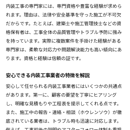
内装工事費用のトラブルを防ぐ方法とは
内装工事の専門家には、専門資格や豊富な経験が求めら
内装工事の費用実態を事例でわかりやすく
れます。理由は、法律や安全基準を守った施工が不可欠
紹介
だからです。たとえば、建築士や施工管理技士などの資
格保有者は、工事全体の品質管理やトラブル予防に強み
英語対応も安心の内装工事プロ選び術
を持っています。実際に複数案件を手掛けた経験がある
英語対応可能な内装工事業者の探し方
専門家は、柔軟な対応力や問題解決能力も高い傾向にあ
内装工事で英語対応が必要なケースとは
ります。資格と経験は信頼の証です。
専門家が語る英語対応内装工事の安心感
英語対応内装工事業者に依頼する際の注意
安心できる内装工事業者の特徴を解説
点
安心して任せられる内装工事業者にはいくつかの共通点
内装工事のプロを英語で探す時のポイント
があります。第一に、顧客の要望を丁寧にヒアリング
内装工事専門家が伝授する語学対応の強み
し、明確な見積もりや工程表を提示してくれる点です。
内装工事の年収とスキルアップの現実
また、施工中の報告・連絡・相談（ホウレンソウ）が徹
内装工事専門家の年収相場とその背景
底されている業者は、トラブル時も迅速に対応します。
例えば、工事前後の説明やアフターフォロー体制も重視
内装工事で求められるスキルとは何か