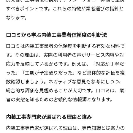
すべきポイントです。これらの特徴が業者選びの指針と
専門家が語る内装工事職人のキャリア形成
なります。
内装工事でスキルアップを目指す方法
内装工事業界で収入を高めるポイント
口コミから学ぶ内装工事業者信頼度の判断法
内装工事専門家が実践する資格取得のメリ
口コミは内装工事業者の信頼度を判断する有効な材料で
ット
す。その理由は、実際の利用者の声がサービス内容や対
リフォーム時期に迷う方へ工事計画の考え方
応力を反映しているからです。例えば、「対応が丁寧だ
内装工事の最適なリフォーム時期とは
った」「工期が予定通りだった」など具体的な評価を複
内装工事専門家が教える計画立案のコツ
数確認しましょう。ネガティブな意見も参考にしつつ、
繁忙期を避けた内装工事スケジュール調整
総合的な評価を見極めることが大切です。口コミは、業
法
者の実態を知るための客観的な情報源となります。
内装工事で失敗しないリフォームタイミン
内装工事専門家が選ばれる理由と強み
グ
内装工事における手続きや準備のポイント
内装工事専門家が選ばれる理由は、専門知識と提案力の