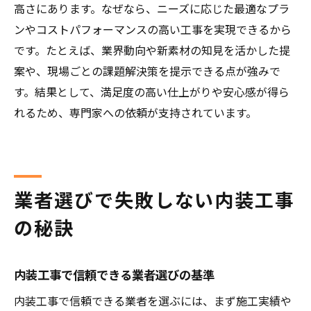
高さにあります。なぜなら、ニーズに応じた最適なプラ
内装工事専門家視点で考える工事計画術
ンやコストパフォーマンスの高い工事を実現できるから
施工事例から学ぶ内装工事の成功ポイント
です。たとえば、業界動向や新素材の知見を活かした提
内装工事の施工事例に学ぶ成功の秘訣
案や、現場ごとの課題解決策を提示できる点が強みで
専門家が注目する内装工事のビフォーアフ
す。結果として、満足度の高い仕上がりや安心感が得ら
ター
れるため、専門家への依頼が支持されています。
内装工事成功例から見る業者選びのポイン
ト
内装工事で活きる専門家の視点と工夫
内装工事の事例から費用対効果を検証
業者選びで失敗しない内装工事
内装工事専門家が語る失敗回避の実践例
の秘訣
内装工事で信頼できる業者選びの基準
内装工事で信頼できる業者を選ぶには、まず施工実績や