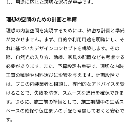
し、用途に応じた適切な選択が重要です。
開放感を演出するための窓の使い方
プロが勧める最新のデザイントレンド
理想の空間のための計画と準備
プロが教える内装工事の細部へのこだわり
理想の内装空間を実現するためには、綿密な計画と準備
細部へのこだわりが空間を変える
が欠かせません。まず、目的や利用用途を明確にし、そ
仕上げの技術で違いを出す方法
れに基づいたデザインコンセプトを構築します。その
壁紙の選び方と貼り方のコツ
際、自然光の入り方、動線、家具の配置なども考慮する
フロアリングの種類と選択
必要があります。また、予算設定も重要で、適切な内装
装飾品と内装の調和
工事の種類や材料選びに影響を与えます。計画段階で
は、プロの内装業者と相談し、専門的なアドバイスを受
プロが使う道具とその役割
けることで、失敗を防ぎ、スムーズな進行を確保できま
内装工事で空間の価値を上げる技術とは
す。さらに、施工前の準備として、施工期間中の生活ス
資産価値を高める内装工事の方法
ペースの確保や仮住まいの手配も考慮しておくと安心で
エコ素材を使用した持続可能な空間づくり
す。
リフォームによる付加価値の創出