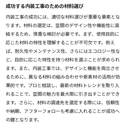
成功する内装工事のための材料選び
デザイン性を高める自分だけのアイデア
内装工事の成功には、適切な材料選びが重要な要素とな
小さなスペースを最大限に活用する方法
ります。材料の選定は、空間のデザイン性や機能性に直
低コストで効果的なデザイン変更
結するため、慎重な検討が必要です。まず、使用目的に
プロが教える内装工事の手順と流れ
応じた材料の特性を理解することが不可欠です。例え
内装工事におけるプロの視点で理想を形にする
ば、耐久性やメンテナンス性、さらにはエコロジー性な
プロの視点から見る内装工事の全体像
ど、目的に応じた特性を持つ材料を選ぶことが求められ
お客様のニーズを形にするためのヒアリン
ます。また、内装工事では、デザインと機能を両立させ
グ
るために、異なる材料の組み合わせや新素材の活用が効
果的です。プロと相談し、最新の材料トレンドを取り入
専門家が提案する最適なプランニング
れることで、空間の魅力を最大限に引き出すことができ
長期的な視点でのメンテナンス計画
ます。さらに、材料の調達先を選定する際には、信頼性
内装工事のトラブルを未然に防ぐ方法
や納期、アフターフォローも考慮に入れることが成功へ
信頼できる業者の選び方とその理由
の鍵となります。