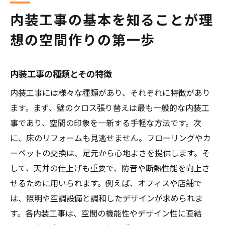
プロに相談するタイミングとそのメリット
内装工事の基本を知ることが理
空間の使いやすさを高める内装工事の秘訣
想の空間作りの第一歩
動線を考慮したレイアウトの工夫
収納スペースの最適化
内装工事の種類とその特徴
快適な空間を作るための照明計画
内装工事には様々な種類があり、それぞれに特徴があり
騒音を軽減するための工夫
ます。まず、壁のクロス張り替えは最も一般的な内装工
住まいの温かさを保つ断熱の技術
事であり、空間の印象を一新する手軽な方法です。次
内装工事で変わる空間の印象
に、床のリフォームも見逃せません。フローリングやカ
内装工事で実現するデザイン性と快適性の両立
ーペットの交換は、足元から心地よさを提供します。そ
色彩と素材選びのポイント
して、天井の仕上げも重要で、防音や断熱性能を向上さ
アクセントウォールで個性を演出
せるために用いられます。例えば、オフィスや店舗で
家具と内装の調和を考えた設計
は、照明や空調設備と調和したデザインが求められま
す。各内装工事は、空間の機能性やデザイン性に直結
季節に応じた快適な空間作り