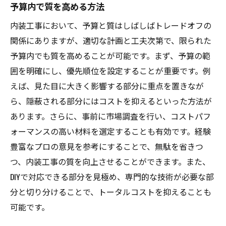
中古住宅の内装工事で価値を再生
予算内で質を高める方法
専門家が推奨する高品質な施工
内装工事において、予算と質はしばしばトレードオフの
未来に向けたスマートホームの実現
関係にありますが、適切な計画と工夫次第で、限られた
内装工事の成功例から学ぶ快適な空間作り
予算内でも質を高めることが可能です。まず、予算の範
囲を明確にし、優先順位を設定することが重要です。例
成功事例から学ぶポイント
えば、見た目に大きく影響する部分に重点を置きなが
内装工事後の住み心地の変化
ら、隠蔽される部分にはコストを抑えるといった方法が
多様なスタイルに対応した施工事例
あります。さらに、事前に市場調査を行い、コストパフ
プロジェクト管理の重要性
ォーマンスの高い材料を選定することも有効です。経験
顧客満足度を高めた施工の特徴
豊富なプロの意見を参考にすることで、無駄を省きつ
成功事例に見る予算管理のヒント
つ、内装工事の質を向上させることができます。また、
実践的な内装工事で夢のデザインを実現する方
DIYで対応できる部分を見極め、専門的な技術が必要な部
法
分と切り分けることで、トータルコストを抑えることも
可能です。
DIYでできる内装工事のテクニック
プロへの依頼と自分で行う工事の選択