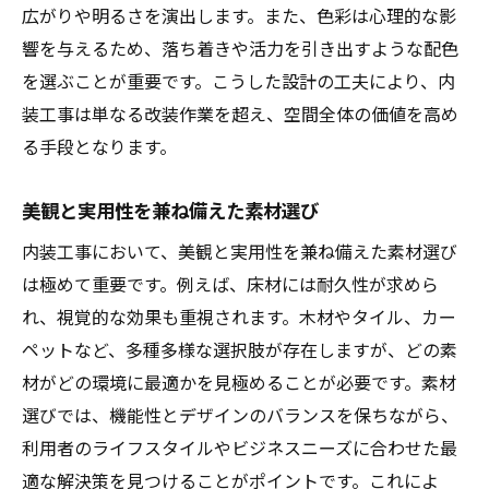
広がりや明るさを演出します。また、色彩は心理的な影
ユーザー体験に基づく設計の提案
響を与えるため、落ち着きや活力を引き出すような配色
内装工事で空間を美しく機能的に変えるための
を選ぶことが重要です。こうした設計の工夫により、内
解決策
装工事は単なる改装作業を超え、空間全体の価値を高め
空間全体の調和を考えたデザイン選択
る手段となります。
実用性を重視した設備の導入
効率的な空間利用を実現する配置技術
美観と実用性を兼ね備えた素材選び
最新テクノロジーを活用したスマート空間
内装工事において、美観と実用性を兼ね備えた素材選び
プライバシーとコミュニケーションのバラ
は極めて重要です。例えば、床材には耐久性が求めら
ンス
れ、視覚的な効果も重視されます。木材やタイル、カー
継続的なメンテナンスで美しさを保つ方法
ペットなど、多種多様な選択肢が存在しますが、どの素
プロの視点から見る内装工事で空間価値を引き
材がどの環境に最適かを見極めることが必要です。素材
出す秘訣
選びでは、機能性とデザインのバランスを保ちながら、
利用者のライフスタイルやビジネスニーズに合わせた最
プロが語る内装工事の基本原則
適な解決策を見つけることがポイントです。これによ
細部にまでこだわるデザインの重要性