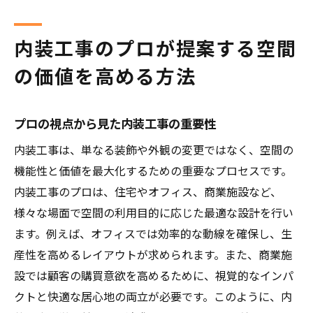
内装工事で叶える持続可能な空間づくり
最新トレンドを取り入れた内装デザイン
内装工事のプロが提案する空間
内装工事で実現する理想の空間造りとその具体
の価値を高める方法
的なプロセス
初期段階でのニーズ分析とプランニング
プロの視点から見た内装工事の重要性
デザインと施工の調和を保つ方法
内装工事は、単なる装飾や外観の変更ではなく、空間の
工期短縮を実現する効率的なプロセス
機能性と価値を最大化するための重要なプロセスです。
施工途中での柔軟な対応の重要性
内装工事のプロは、住宅やオフィス、商業施設など、
安全性を確保する現場管理のポイント
様々な場面で空間の利用目的に応じた最適な設計を行い
プロの技術で変わる空間の印象
ます。例えば、オフィスでは効率的な動線を確保し、生
内装工事を成功させるための施工の流れとポイ
産性を高めるレイアウトが求められます。また、商業施
ント
設では顧客の購買意欲を高めるために、視覚的なインパ
プロジェクト開始時の重要なチェックリス
クトと快適な居心地の両立が必要です。このように、内
ト