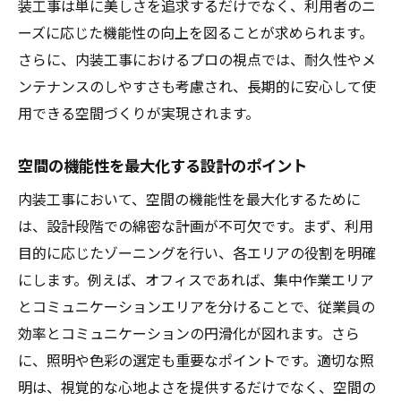
装工事は単に美しさを追求するだけでなく、利用者のニ
施工工程で気をつけるべきキーポイント
ーズに応じた機能性の向上を図ることが求められます。
質を高めるための職人技とチームワーク
さらに、内装工事におけるプロの視点では、耐久性やメ
ンテナンスのしやすさも考慮され、長期的に安心して使
施工完了後のアフターサポートの必要性
用できる空間づくりが実現されます。
顧客満足度を高めるためのコミュニケーシ
ョン
空間の機能性を最大化する設計のポイント
リスク管理とトラブルシューティング
内装工事において、空間の機能性を最大化するために
空間価値を最大化する内装工事の実践的なヒン
は、設計段階での綿密な計画が不可欠です。まず、利用
ト
目的に応じたゾーニングを行い、各エリアの役割を明確
内装工事で知っておくべき最新技術
にします。例えば、オフィスであれば、集中作業エリア
予算内で最大限の価値を引き出す方法
とコミュニケーションエリアを分けることで、従業員の
カラーコーディネーションで空間を一新
効率とコミュニケーションの円滑化が図れます。さら
機能性を高める収納スペースの工夫
に、照明や色彩の選定も重要なポイントです。適切な照
長期的な視点で見る内装工事の効果
明は、視覚的な心地よさを提供するだけでなく、空間の