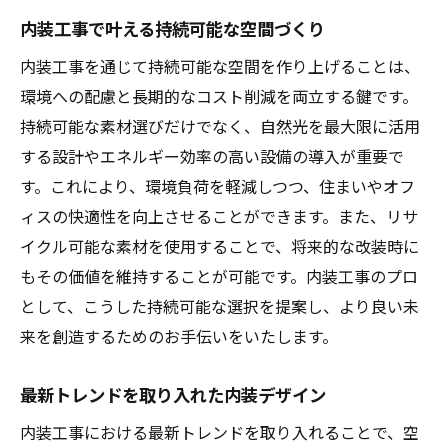
テップ
内装工事で叶える持続可能な空間づくり
ビジョンを形にするための初期計画
内装工事を通じて持続可能な空間を作り上げることは、
素材選びとコスト管理のポイント
環境への配慮と長期的なコスト削減を両立する鍵です。
施工前の準備とスケジューリング
持続可能な素材選びだけでなく、自然光を最大限に活用
現場施工中のモニタリングの重要性
する設計やエネルギー効率の高い設備の導入が重要で
す。これにより、環境負荷を軽減しつつ、住まいやオフ
品質を保証するための検査プロセス
ィスの快適性を向上させることができます。また、リサ
完成後のフィードバックを活かす方法
イクル可能な素材を使用することで、将来的な改装時に
もその価値を維持することが可能です。内装工事のプロ
として、こうした持続可能な選択を提案し、より良い未
来を創造するためのお手伝いをいたします。
最新トレンドを取り入れた内装デザイン
内装工事における最新トレンドを取り入れることで、空