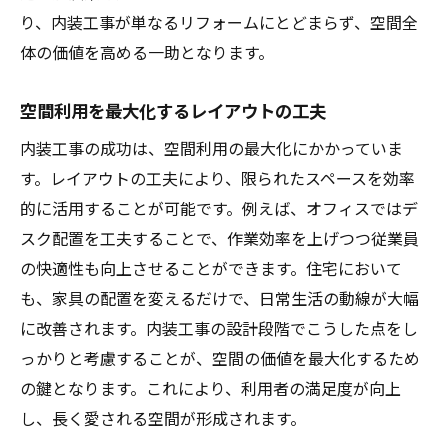
り、内装工事が単なるリフォームにとどまらず、空間全
顧客ニーズに応じたカスタマイズ施工
体の価値を高める一助となります。
内装工事でのエコフレンドリーな選択肢
コストパフォーマンスを向上させる方法
空間利用を最大化するレイアウトの工夫
施工後の顧客フィードバックの活用
内装工事の成功は、空間利用の最大化にかかっていま
内装工事における効果的なリフォーム戦略の紹
す。レイアウトの工夫により、限られたスペースを効率
介
的に活用することが可能です。例えば、オフィスではデ
成功するリフォームプランの立案方法
スク配置を工夫することで、作業効率を上げつつ従業員
適切なタイミングでの改装実施
の快適性も向上させることができます。住宅において
も、家具の配置を変えるだけで、日常生活の動線が大幅
多様なニーズに応じるフレキシブルな設計
に改善されます。内装工事の設計段階でこうした点をし
空間の魅力を高めるアクセントの活用
っかりと考慮することが、空間の価値を最大化するため
バリアフリー設計の実現
の鍵となります。これにより、利用者の満足度が向上
将来を見据えたリフォームの計画
し、長く愛される空間が形成されます。
空間の価値を新たにする内装工事の具体的なス